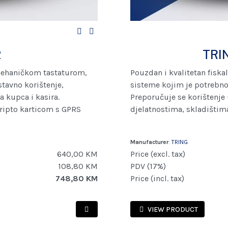
2
TRI
 mehaničkom tastaturom,
Pouzdan i kvalitetan fiskal
stavno korištenje,
sisteme kojim je potrebno
a kupca i kasira.
Preporučuje se korištenj
kripto karticom s GPRS
djelatnostima, skladištima
Manufacturer
:
TRING
640,00 KM
Price (excl. tax)
108,80 KM
PDV (17%)
748,80 KM
Price (incl. tax)
VIEW PRODUCT