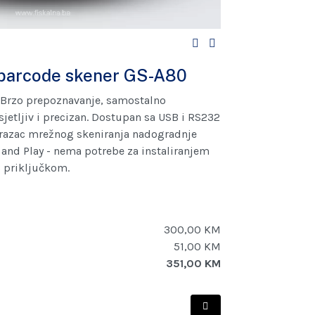
 barcode skener GS-A80
 Brzo prepoznavanje, samostalno
jetljiv i precizan. Dostupan sa USB i RS232
obrazac mrežnog skeniranja nadogradnje
 and Play - nema potrebe za instaliranjem
B priključkom.
300,00 KM
51,00 KM
351,00 KM