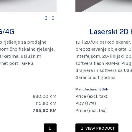
G/4G
Laserski 2D
no rješenje za prodajne
1D i 2D/QR barkod skener.
omično fiskalno rješenje.
prepoznavanje objekata. Os
marketima, uslužnim
interfejsom. 20-linijski 
net port i GPRS.
softvera flash ROM-a. Plug
drajvera ili softvera sa US
Garancija: 1 godina
Manufacturer
:
GSAN
680,00 KM
Price (excl. tax)
115,60 KM
PDV (17%)
795,60 KM
Price (incl. tax)
VIEW PRODUCT