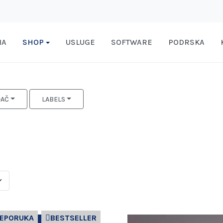
MA
SHOP
USLUGE
SOFTWARE
PODRSKA
ĐAČ
LABELS
REPORUKA
BESTSELLER