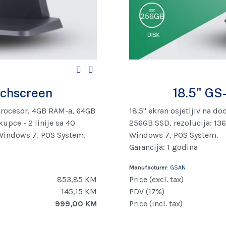
uchscreen
18.5" GS
5 procesor, 4GB RAM-a, 64GB
18.5" ekran osjetljiv na do
kupce - 2 linije sa 40
256GB SSD, rezolucija: 13
Windows 7, POS System.
Windows 7, POS System.
Garancija: 1 godina
Manufacturer
:
GSAN
853,85 KM
Price (excl. tax)
145,15 KM
PDV (17%)
999,00 KM
Price (incl. tax)