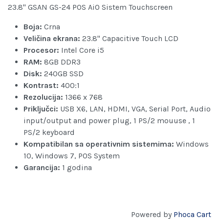
23.8" GSAN GS-24 POS AiO Sistem Touchscreen
Boja:
Crna
Veličina ekrana:
23.8" Capacitive Touch LCD
Procesor:
Intel Core i5
RAM:
8GB DDR3
Disk:
240GB SSD
Kontrast:
400:1
Rezolucija:
1366 x 768
Priključci:
USB X6, LAN, HDMI, VGA, Serial Port, Audio
input/output and power plug, 1 PS/2 mouuse , 1
PS/2 keyboard
Kompatibilan sa operativnim sistemima:
Windows
10, Windows 7, POS System
Garancija:
1 godina
Powered by
Phoca Cart