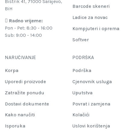
Bistrik 41, 71000 Sarajevo,
Barcode skeneri
BiH
Ladice za novac
Radno vrijeme:
Pon - Pet: 8:30 - 16:00
Kompjuteri i oprema
Sub: 9:00 - 14:00
Softver
NARUČIVANJE
PODRŠKA
Korpa
Podrška
Uporedi proizvode
Cjenovnik usluga
Zatražite ponudu
Uputstva
Dostavi dokumente
Povrat i zamjena
Kako naručiti
Kolačići
Isporuka
Uslovi korištenja