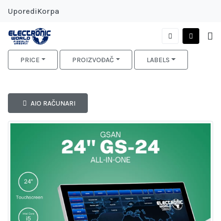
Uporedi
Korpa
PRICE
PROIZVOĐAČ
LABELS
AIO RAČUNARI