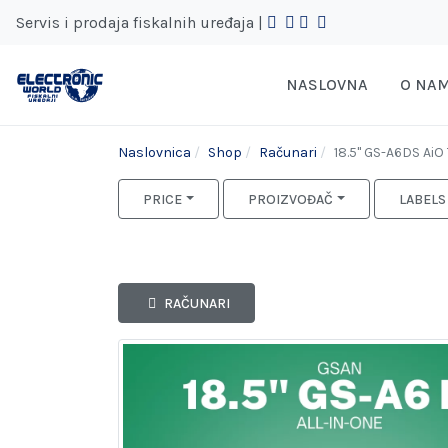
Servis i prodaja fiskalnih uređaja |
NASLOVNA
O NA
Naslovnica
Shop
Računari
18.5" GS-A6DS Ai
PRICE
PROIZVOĐAČ
LABELS
RAČUNARI