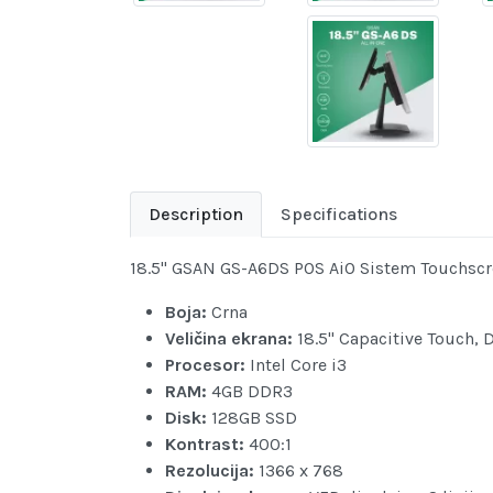
Description
Specifications
18.5" GSAN GS-A6DS POS AiO Sistem Touchscr
Boja:
Crna
Veličina ekrana:
18.5" Capacitive Touch, 
Procesor:
Intel Core i3
RAM:
4GB DDR3
Disk:
128GB SSD
Kontrast:
400:1
Rezolucija:
1366 x 768