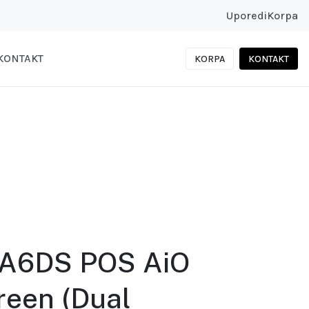
Uporedi
Korpa
KONTAKT
KORPA
KONTAKT
-A6DS POS AiO
reen (Dual